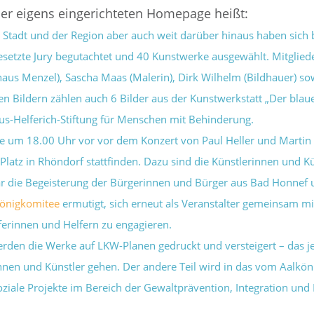
der eigens eingerichteten Homepage heißt:
r Stadt und der Region aber auch weit darüber hinaus haben sic
esetzte Jury begutachtet und 40 Kunstwerke ausgewählt. Mitglied
s Menzel), Sascha Maas (Malerin), Dirk Wilhelm (Bildhauer) sow
ten Bildern zählen auch 6 Bilder aus der Kunstwerkstatt „Der b
us-Helferich-Stiftung für Menschen mit Behinderung.
e um 18.00 Uhr vor vor dem Konzert von Paul Heller und Martin
Platz in Rhöndorf stattfinden. Dazu sind die Künstlerinnen und K
war die Begeisterung der Bürgerinnen und Bürger aus Bad Honne
königkomitee
ermutigt, sich erneut als Veranstalter gemeinsam 
ferinnen und Helfern zu engagieren.
erden die Werke auf LKW-Planen gedruckt und versteigert – das je
nnen und Künstler gehen. Der andere Teil wird in das vom Aalköni
soziale Projekte im Bereich der Gewaltprävention, Integration und