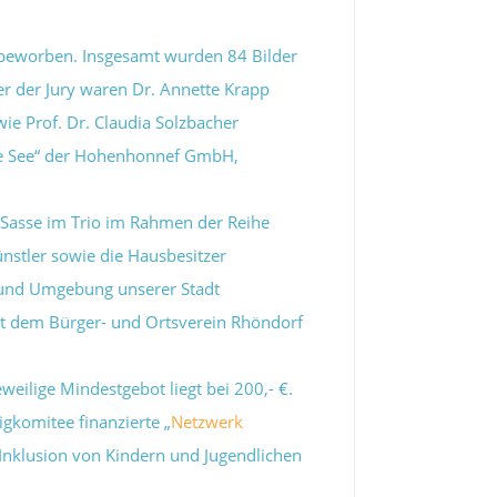
h beworben. Insgesamt wurden 84 Bilder
er der Jury waren Dr. Annette Krapp
ie Prof. Dr. Claudia Solzbacher
laue See“ der Hohenhonnef GmbH,
 Sasse im Trio im Rahmen der Reihe
ünstler sowie die Hausbesitzer
f und Umgebung unserer Stadt
mit dem Bürger- und Ortsverein Rhöndorf
weilige Mindestgebot liegt bei 200,- €.
gkomitee finanzierte „
Netzwerk
 Inklusion von Kindern und Jugendlichen