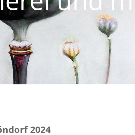
lerei und m
höndorf 2024